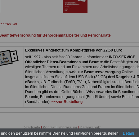
>>>weiter
Beamtenversorgung für Behördenmitarbeiter und Personalräte
Exklusives Angebot zum Komplettpreis von 22,50 Euro
seit 1997 - also seit fast 30 Jahren - informiert der
INFO-SERVICE
Öffentlicher Dienst/Beamtinnen und Beamte
die Beschäftigten zu
wichtigen Themen rund um Einkommen und Arbeitsbedingungen d
öffentlichen Verwaltung,
sowie zur Beamtenversorgung Online
.
Insgesamt finden Sie auf dem USB-Stick (32 GB)
drei Ratgeber
&
f
eBooks
, z.B. Tarifrecht (TVöD, TV-L), Nebentätigkeitsrecht, Berufsei
im öffentlichen Dienst, Rund ums Geld und Frauen im öffentlichen D
Daneben gibt es drei OnlineBücher: Wissenswertes für Beamtinnen
Beamte, Beamtenversorgungsrecht (Bund/Länder) sowie Beihilfere
(Bund/Länder)
>>>zur Bestellung
Startseite
|
Kontakt
|
Impressum
|
Datenschutz
www.besoldung-bayern.de © 2026
n und den Benutzern bestimmte Dienste und Funktionen bereitzustellen.
Details