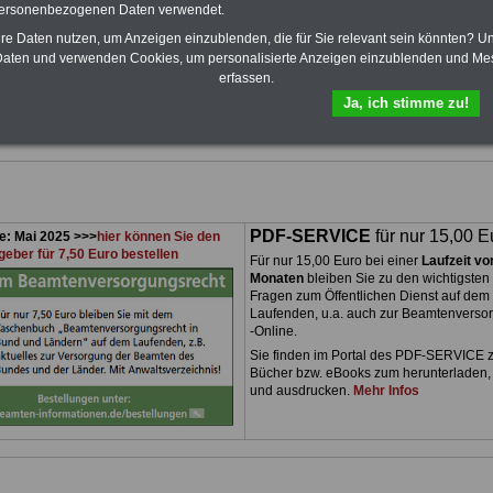
cht, Beamtenversorgung, Beihilfe,
personenbezogenen Daten verwendet.
tsrecht, Frauen im öffentlichen Dienst,
hre Daten nutzen, um Anzeigen einzublenden, die für Sie relevant sein könnten? U
g im öffentlichen Dienst).
aten und verwenden Cookies, um personalisierte Anzeigen einzublenden und Me
en wir Mustervorlagen für den
erfassen.
l mit der Behördenleitung, z.B. bei
Ja, ich stimme zu!
t, Anträgen auf Teilzeit
n komfortablen PDF-SERVICE bestellen
PDF-SERVICE
für nur 15,00 E
e: Mai 2025 >>>
hier können Sie den
geber für 7,50 Euro bestellen
Für nur 15,00 Euro bei einer
Laufzeit vo
Monaten
bleiben Sie zu den wichtigsten
Fragen zum Öffentlichen Dienst auf dem
Laufenden, u.a. auch zur Beamtenverso
-Online.
Sie finden im Portal des PDF-SERVICE 
Bücher bzw. eBooks zum herunterladen,
und ausdrucken.
Mehr Infos