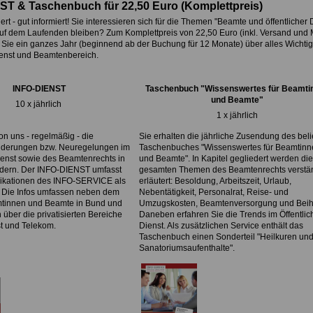
ST & Taschenbuch für 22,50 Euro
(
Komplettpreis)
ert - gut informiert! Sie interessieren sich für die Themen "Beamte und öffentlicher 
uf dem Laufenden bleiben? Zum Komplettpreis von
22,50 Euro
(inkl. Versand und 
r Sie ein ganzes Jahr (beginnend ab der Buchung für 12 Monate) über alles Wichti
ienst und Beamtenbereich.
INFO-DIENST
Taschenbuch "Wissenswertes für Beamti
und Beamte"
10 x jährlich
1 x jährlich
on uns - regelmäßig - die
Sie erhalten die jährliche Zusendung des bel
nderungen bzw. Neuregelungen im
Taschenbuches "Wissenswertes für Beamtinn
ienst sowie des Beamtenrechts in
und Beamte". In Kapitel gegliedert werden die
dern. Der INFO-DIENST umfasst
gesamten Themen des Beamtenrechts verstän
likationen des INFO-SERVICE als
erläutert: Besoldung, Arbeitszeit, Urlaub,
 Die Infos umfassen neben dem
Nebentätigkeit, Personalrat, Reise- und
tinnen und Beamte in Bund und
Umzugskosten, Beamtenversorgung und Beihi
über die privatisierten Bereiche
Daneben erfahren Sie die Trends im Öffentlic
t und Telekom.
Dienst. Als zusätzlichen Service enthält das
Taschenbuch einen Sonderteil "Heilkuren un
Sanatoriumsaufenthalte".