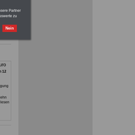
Beihilfe in Bund und Ländern
oder zum Beamtenversorgungsrecht
nsere Partner
sswerte zu
Nebenberufler aufpassen:
mit dem OnlineBuch Nebentätigkeit
Nein
sind Sie auf der sicheren Seite
uro
n 12
rgung
zehn
 lesen