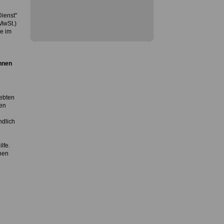
Dienst"
MwSt.)
ge im
nnen
iebten
en
dlich
lfe.
hen
d