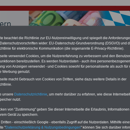
e beachtet die Richtlinie zur EU-Nutzereinwilligung und spiegelt die Anforderung
 Datenschutzvorschriften wider: EU-Datenschutz-Grundverordnung (DSGVO) und d
hlung für Beamte & Ruhestandsbeamte (zu geringe Alimentation)
chtlinie für elektronische Kommunikation (die sogenannte E-Privacy-Richtlinie).
fassungsgericht hat die Berliner Landesbesoldung für verfassungs-widrig
n muss bis
März 2027 eine Neuregelung der Besoldung beschließen). Auch be
tseite verwendet Cookies, um die Nutzererfahrung zu verbessern und den Benutze
 & Ruhestandsbeamte) gibt es teilweise hohe Nachzahlungen (Medienbericht
unktionen bereitzustellen. Es werden Nutzerdaten - auch ihre personenbezogenen
diese für
alle (!) Beamte
zwischen mind. 3.000 und 13.000 Euro, Der INFO-
ung von Anzeigen verwendet - und Cookies sowohl für personalisierte als auch für 
hierzu eine Broschüre heraus, die unmittelbar nach dem Beschluss des
te Werbung genutzt.
s der Bundesregierung vorgelegt wird (wahrscheinlich im Quartal.2026
Vor)Bestellung der Broschüre
.
tseite macht Gebrauch von Cookies von Dritten, siehe dazu weitere Details in der
htlinie.
te unsere
Datenschutzrichtlinie
, um mehr darüber zu erfahren, wie diese Internetse
NFO-DIENST & Wissenswertes für Beamtinnen und Beamte
peicher nutzt.
E mit Büchern und eBooks
cken von "Zustimmung" geben Sie dieser Internetseite die Erlaubnis, Informationen
preis von nur 15 Euro inkl. MwSt. bei
hrem Gerät zu speichern.
it von 12 Monaten können Sie zehn
ritten - einschließlich Google - ebenfalls Zugriff auf die Nutzerdaten. Mithilfe eine
Books zum Beamtenrecht bzw. Tarifrecht
te "
Datenschutzerklärung & Nutzungsbedingungen
" können Sie sich darüber infor
n, lesen und ausdrucken (u.a. Rund ums