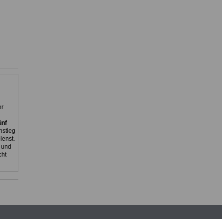
er
ünf
nstieg
ienst.
 und
cht