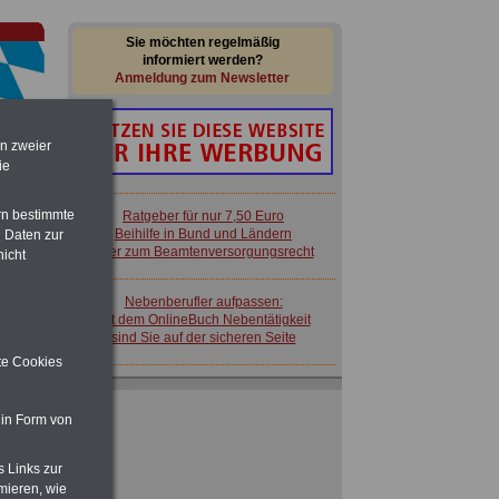
Sie möchten regelmäßig
informiert werden?
Anmeldung zum Newsletter
en zweier
ie
im
rn bestimmte
Ratgeber für nur 7,50 Euro
en
Beihilfe in Bund und Ländern
 Daten zur
oder zum Beamtenversorgungsrecht
nicht
Nebenberufler aufpassen:
mit dem OnlineBuch Nebentätigkeit
sind Sie auf der sicheren Seite
ite Cookies
 in Form von
s Links zur
Ratgeber für nur 7,50 Euro
mieren, wie