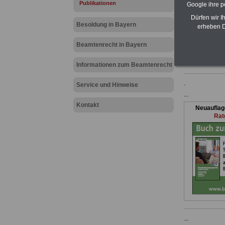
Publikationen
Geld, Tarifre
Google ihre 
Nebentätigkei
Dürfen wir I
Berufseinstie
Besoldung in Bayern
erheben D
Daneben biet
Schriftwechse
Beamtenrecht in Bayern
Nebentätigkei
>>>Jetzt de
Informationen zum Beamtenrecht
.
Service und Hinweise
...
Kontakt
Neuauflag
Rat
...