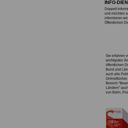
INFO-DIEN
Doppelt informi
und möchten a
informieren wi
Öffentlichen D
Sie erfahren v
wichtigsten Ä
öffentlichen D
Bund und Län
auch alle Pub
OnlineBücher.
Bereich "Beam
Ländern" auch 
von Bahn, Pos