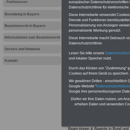
Meldung fü
Publikationen
europäischer Datenschutzvorschrifte
Datenschutzrichtlinie für elektronisch
öffentliche
Besoldung in Bayern
Diese Internetseite verwendet Cookie
Dienste und Funktionen bereitzustell
Schwerbehi
Personalisierung von Anzeigen verwende
Beamtenrecht in Bayern
personalisierte Werbung genutzt.
steigt
Informationen zum Beamtenrecht
Diese Internetseite macht Gebrauch von
Datenschutzrichtlinie.
Service und Hinweise
Lesen Sie bitte unsere
Datenschutzrich
BEHÖRDEN-ABO
mit drei Ratgebern
und lokalen Speicher nutzt.
nur 25,00 Euro: Wissenswertes für
Kontakt
Beamtinnen und Beamte, Beamtenve
Durch das Klicken von "Zustimmung" geb
sorgungsrecht (Bund/Länder) sowie
Cookies auf Ihrem Gerät zu speichern.
Beihilferecht in Bund und Ländern. Al
drei Ratgeber sind übersichtlich gegl
Wir gewähren Dritten - einschließlich Go
und erläutern auch komplizierte
Google-Website "
Datenschutzerkläru
Sachverhalte ver-ständlich (auch für
Google ihre personenbezogenen Date
Mitarbeiterinnen und Mitarbeiter d
öffentlichen Dienstes im Freistaat
Dürfen wir Ihre Daten nutzen, um Anz
Bayern
geeignet).
BEHÖRDEN-ABO
erheben Daten und verwenden Cook
hier bestellen
ACHTUNG Neue Broschüre zum
vorbestellen:
Teilweise fünfstellige Nachzahlungen
Beam-tinnen & Beamte in Bund und