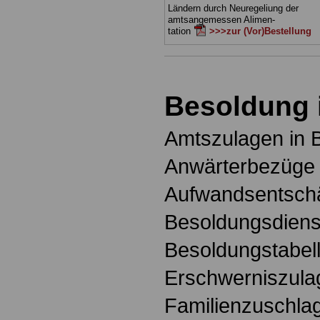
Ländern durch Neuregeliung der
amtsangemessen Alimen-
tation
>>>zur (Vor)Bestellung
Besoldung 
Amtszulagen in 
Anwärterbezüge 
Aufwandsentschä
Besoldungsdienst
Besoldungstabell
Erschwerniszula
Familienzuschlag